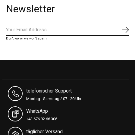
Newsletter
Abon
Don’t worry, we won’t spam
telefonischer Support
Montag - Samstag / 07 - 20 Uhr
WhatsApp
+43 676 92 66 306
täglicher Versand