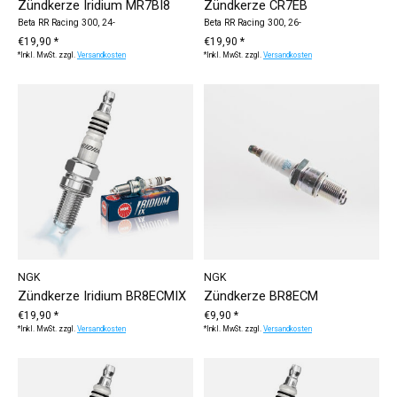
Zündkerze Iridium MR7BI8
Zündkerze CR7EB
Beta RR Racing 300, 24-
Beta RR Racing 300, 26-
€19,90 *
€19,90 *
*Inkl. MwSt. zzgl.
Versandkosten
*Inkl. MwSt. zzgl.
Versandkosten
NGK
NGK
Zündkerze Iridium BR8ECMIX
Zündkerze BR8ECM
€19,90 *
€9,90 *
*Inkl. MwSt. zzgl.
Versandkosten
*Inkl. MwSt. zzgl.
Versandkosten