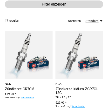
Filter anzeigen
17
results
Sortieren —
Standard
NGK
NGK
Zündkerze GR7CI8
Zündkerze Iridium ZGR7GI-
13G
€19,90 *
TPI / TEI / EC
*Inkl. MwSt. zzgl.
Versandkosten
€29,90 *
*Inkl. MwSt. zzgl.
Versandkosten