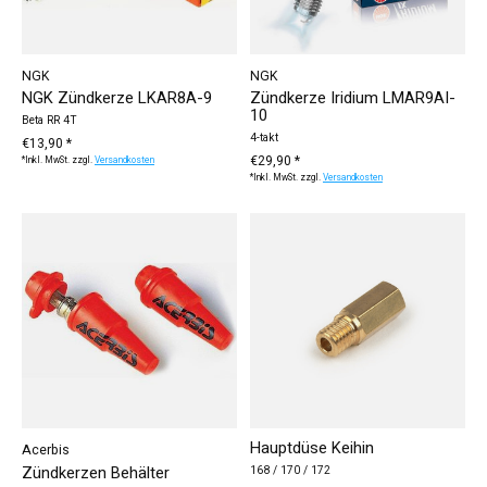
NGK
NGK
NGK Zündkerze LKAR8A-9
Zündkerze Iridium LMAR9AI-
10
Beta RR 4T
4-takt
€13,90 *
€29,90 *
*Inkl. MwSt. zzgl.
Versandkosten
*Inkl. MwSt. zzgl.
Versandkosten
Hauptdüse Keihin
Acerbis
Zündkerzen Behälter
168 / 170 / 172