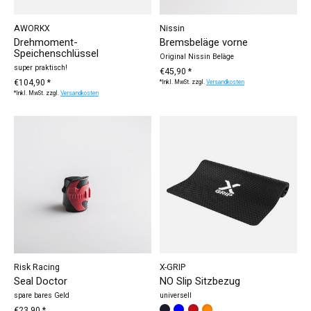
AWORKX
Nissin
Drehmoment-
Bremsbeläge vorne
Speichenschlüssel
Original Nissin Beläge
super praktisch!
€45,90 *
€104,90 *
*Inkl. MwSt. zzgl.
Versandkosten
*Inkl. MwSt. zzgl.
Versandkosten
Risk Racing
X-GRIP
Seal Doctor
NO Slip Sitzbezug
spare bares Geld
universell
€23,90 *
Bitte wählen Sie:
*
— schwarz