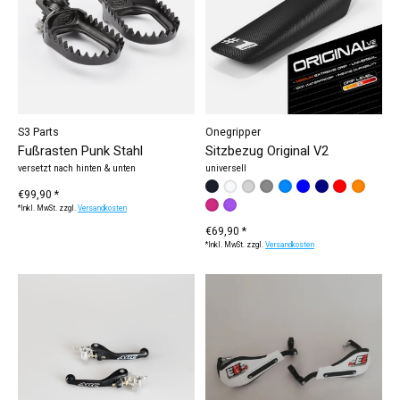
S3 Parts
Onegripper
Fußrasten Punk Stahl
Sitzbezug Original V2
versetzt nach hinten & unten
universell
Bitte wählen Sie:
schwarz
weiß
dunkelblau (KTM / HQV)
dunkelgrau
hellgrau
*
— schwarz
rot
blau (Yamaha 
orange
hellblau
€99,90 *
pink
lila
*Inkl. MwSt. zzgl.
Versandkosten
€69,90 *
*Inkl. MwSt. zzgl.
Versandkosten