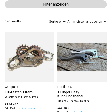
Filter anzeigen
376
results
Sortieren —
Am meisten angesehen
Carapaks
Hardline-X
Fußrasten Xtrem
1 Finger Easy
Kupplungshebel
versetzt nach hinten & unten
Brembo / Braktec / Magura
€124,90 *
€69,90 *
*Inkl. MwSt. zzgl.
Versandkosten