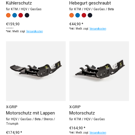
Kühlerschutz
Hebegurt geschraubt
für KTM / HQV / GasGas
für KTM / HQV / GasGas / Beta
Farbe:
orange
blau
*
rot
— orange
schwarz
Bitte wählen Sie:
orange
blau
schwarz
rot
*
— orange
€159,90
€44,90 *
€214,90 *
*Inkl. MwSt. zzgl.
Versandkosten
*Inkl. MwSt. zzgl.
Versandkosten
X-GRIP
X-GRIP
Motorschutz mit Lappen
Motorschutz
für HQV / GasGas / Beta / Sherco /
für KTM / HQV / GasGas
Triumph
€164,90 *
€174,90 *
*Inkl. MwSt. zzgl.
Versandkosten