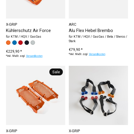
X-GRIP
ARC
Kühlerschutz Air Force
Alu Flex Hebel Brembo
für KTM / HQV / GasGas
für KTM / HQV / GasGas / Beta / Sherco /
Stark
Farbe:
orange
blau
*
rot
— orange
schwarz
silber
€79,90 *
€229,90 *
*Inkl. MwSt. zzgl.
Versandkosten
*Inkl. MwSt. zzgl.
Versandkosten
Sale
X-GRIP
X-GRIP