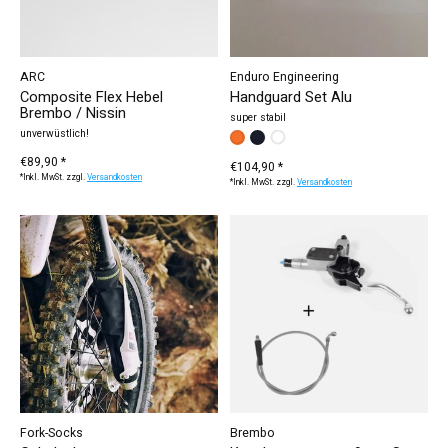
ARC
Enduro Engineering
Composite Flex Hebel
Handguard Set Alu
Brembo / Nissin
super stabil
unverwüstlich!
Lenker:
Standard
Renthal Twin Wall
Husqvarna / Sherco / Star
*
— Standard
€89,90 *
€104,90 *
*Inkl. MwSt. zzgl.
Versandkosten
*Inkl. MwSt. zzgl.
Versandkosten
Fork-Socks
Brembo