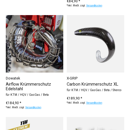
€84,90 *
*Inkl. MwSt. zzgl.
Versandkosten
Dowatek
X-GRIP
Airflow Krümmerschutz
Carbon Krümmerschutz XL
Edelstahl
für KTM / HQV / GasGas / Beta / Sherco
für KTM / HQV / GasGas / Beta
€189,90 *
€184,90 *
*Inkl. MwSt. zzgl.
Versandkosten
*Inkl. MwSt. zzgl.
Versandkosten