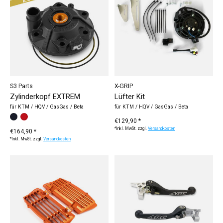
S3 Parts
X-GRIP
Zylinderkopf EXTREM
Lüfter Kit
für KTM / HQV / GasGas / Beta
für KTM / HQV / GasGas / Beta
Bitte wählen Sie:
KTM / HQV / GasGas - schwarz
Beta - rot
*
— KTM / HQV / GasGas - schwarz
€129,90 *
*Inkl. MwSt. zzgl.
Versandkosten
€164,90 *
*Inkl. MwSt. zzgl.
Versandkosten