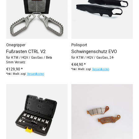
Onegripper
Polisport
Fußrasten CTRL V2
Schwingenschutz EVO
für KTM / HQV / GasGas / Beta
für KTM / HQV / GasGas, 24-
5mm Versatz
€44,90 *
€129,90 *
*Inkl. MwSt. zzgl.
Versandkosten
*Inkl. MwSt. zzgl.
Versandkosten