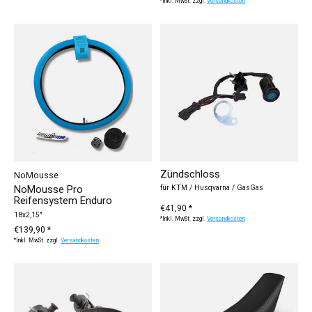
*Inkl. MwSt. zzgl.
Versandkosten
Zündschloss
NoMousse
NoMousse Pro
für KTM / Husqvarna / GasGas
Reifensystem Enduro
€41,90 *
18x2,15"
*Inkl. MwSt. zzgl.
Versandkosten
€139,90 *
*Inkl. MwSt. zzgl.
Versandkosten