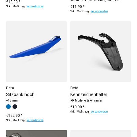
löscht die Fehlermeldung im Tacho
€12,90 *
€11,90 *
*Inkl. MwSt. zzgl.
Versandkosten
*Inkl. MwSt. zzgl.
Versandkosten
Beta
Beta
Sitzbank hoch
Kennzeichenhalter
+15 mm
RR Modelle & X-Trainer
Bitte wählen Sie:
blau
schwarz
*
— blau
€19,90 *
*Inkl. MwSt. zzgl.
Versandkosten
€122,90 *
*Inkl. MwSt. zzgl.
Versandkosten