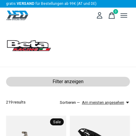
gratis
VERSAND
für Bestellungen ab 99€ (AT und DE)
0
items
Beta
Filter anzeigen
219
results
Sortieren —
Am meisten angesehen
Sale