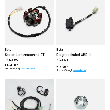
Beta
Beta
Stator Lichtmaschine 2T
Diagnosekabel OBD II
RR 125-300
RR 2T & 4T
€154,90 *
€15,90 *
*Inkl. MwSt. zzgl.
Versandkosten
*Inkl. MwSt. zzgl.
Versandkosten