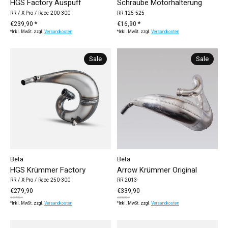
HGS Factory Auspuff
Schraube Motorhalterung
RR / X-Pro / Race 200-300
RR 125-525
€239,90 *
€16,90 *
*Inkl. MwSt. zzgl.
Versandkosten
*Inkl. MwSt. zzgl.
Versandkosten
Sale
Sale
Beta
Beta
HGS Krümmer Factory
Arrow Krümmer Original
RR / X-Pro / Race 250-300
RR 2013-
€279,90
€339,90
€297,90 *
€375,90 *
*Inkl. MwSt. zzgl.
Versandkosten
*Inkl. MwSt. zzgl.
Versandkosten