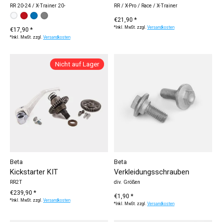
RR 20-24 / X-Trainer 20-
RR / X-Pro / Race / X-Trainer
Bitte wählen Sie:
weiß
rot
blau
grau
*
— weiß
€21,90 *
*Inkl. MwSt. zzgl.
Versandkosten
€17,90 *
*Inkl. MwSt. zzgl.
Versandkosten
Nicht auf Lager
Beta
Beta
Kickstarter KIT
Verkleidungsschrauben
RR2T
div. Größen
€239,90 *
€1,90 *
*Inkl. MwSt. zzgl.
Versandkosten
*Inkl. MwSt. zzgl.
Versandkosten