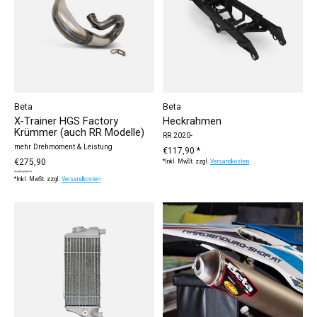
Beta
Beta
X-Trainer HGS Factory
Heckrahmen
Krümmer (auch RR Modelle)
RR 2020-
mehr Drehmoment & Leistung
€117,90 *
€275,90
*Inkl. MwSt. zzgl.
Versandkosten
€292,90 *
*Inkl. MwSt. zzgl.
Versandkosten