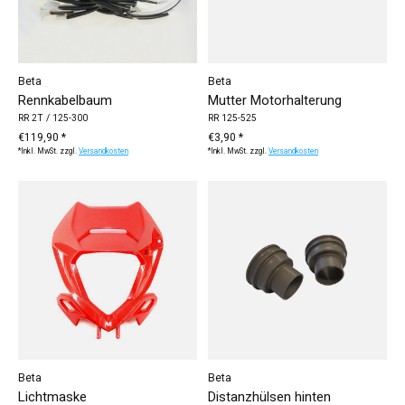
Beta
Beta
Rennkabelbaum
Mutter Motorhalterung
RR 2T / 125-300
RR 125-525
€119,90 *
€3,90 *
*Inkl. MwSt. zzgl.
Versandkosten
*Inkl. MwSt. zzgl.
Versandkosten
Beta
Beta
Lichtmaske
Distanzhülsen hinten