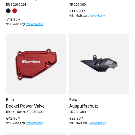
RR 2020-2024
RR 200-300
Bitte wählen Sie:
schwarz
rot
*
— schwarz
€115,90 *
*Inkl. MwSt. zzgl.
Versandkosten
€18,90 *
*Inkl. MwSt. zzgl.
Versandkosten
Beta
Beta
Deckel Power Valve
Auspuffschutz
RR / X-Trainer 2T, 250-300
RR 200-300
€42,90 *
€29,90 *
*Inkl. MwSt. zzgl.
Versandkosten
*Inkl. MwSt. zzgl.
Versandkosten