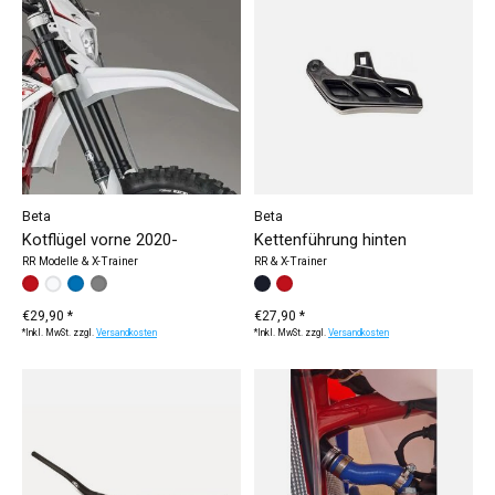
Beta
Beta
Kotflügel vorne 2020-
Kettenführung hinten
RR Modelle & X-Trainer
RR & X-Trainer
Bitte wählen Sie:
weiß
rot
blau
grau
*
— weiß
Bitte wählen Sie:
schwarz
rot
*
— schwarz
€29,90 *
€27,90 *
*Inkl. MwSt. zzgl.
Versandkosten
*Inkl. MwSt. zzgl.
Versandkosten