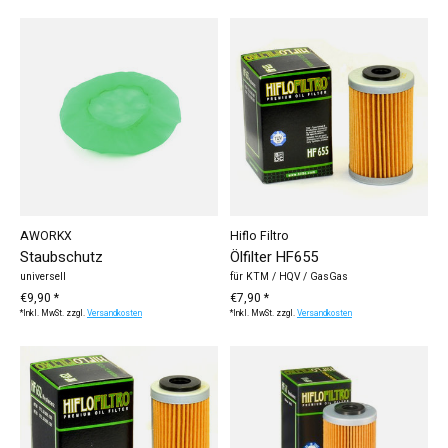
AWORKX
Hiflo Filtro
Staubschutz
Ölfilter HF655
universell
für KTM / HQV / GasGas
€9,90 *
€7,90 *
*Inkl. MwSt. zzgl.
Versandkosten
*Inkl. MwSt. zzgl.
Versandkosten