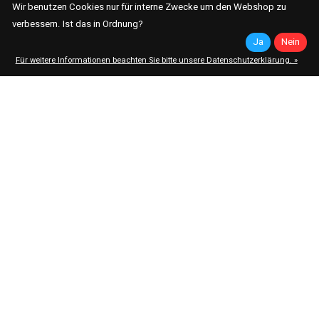
Wir benutzen Cookies nur für interne Zwecke um den Webshop zu
Don’t worry, we won’t spam
verbessern. Ist das in Ordnung?
Ja
Nein
Für weitere Informationen beachten Sie bitte unsere Datenschutzerklärung. »
telefonischer Support
Montag - Samstag / 07 - 20 Uhr
WhatsApp
+43 676 92 66 306
täglicher Versand
bis 11 Uhr
Rückgaberecht
14 Tage