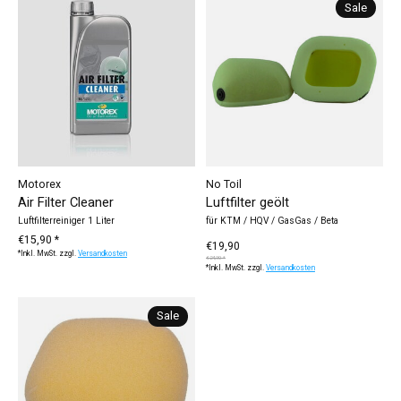
Sale
Motorex
No Toil
Air Filter Cleaner
Luftfilter geölt
Luftfilterreiniger 1 Liter
für KTM / HQV / GasGas / Beta
€15,90 *
€19,90
*Inkl. MwSt. zzgl.
Versandkosten
€24,90 *
*Inkl. MwSt. zzgl.
Versandkosten
Sale