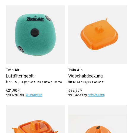
Twin Air
Twin Air
Luftfilter geölt
Waschabdeckung
für KTM / HQV / GasGas / Beta / Sherco
für KTM / HQV / GasGas
€21,90 *
€22,90 *
*Inkl. MwSt. zzgl.
Versandkosten
*Inkl. MwSt. zzgl.
Versandkosten