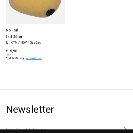
No Toil
Luftfilter
für KTM / HQV / GasGas
€15,90
€18,90 *
*Inkl. MwSt. zzgl.
Versandkosten
Newsletter
Abon