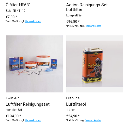
Ölfilter HF631
Action Reinigungs Set
Luftfilter
Beta RR 4T, 10-
komplett Set
€7,90 *
€96,80 *
*Inkl. MwSt. zzgl.
Versandkosten
*Inkl. MwSt. zzgl.
Versandkosten
Twin Air
Putoline
Luftfilter Reinigungsset
Luftfilteröl
komplett Set
1 Liter
€104,90 *
€24,90 *
*Inkl. MwSt. zzgl.
Versandkosten
*Inkl. MwSt. zzgl.
Versandkosten