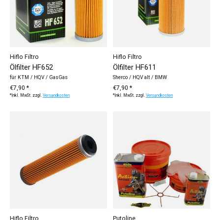
Hiflo Filtro
Hiflo Filtro
Ölfilter HF652
Ölfilter HF611
für KTM / HQV / GasGas
Sherco / HQV alt / BMW
€7,90 *
€7,90 *
*Inkl. MwSt. zzgl.
Versandkosten
*Inkl. MwSt. zzgl.
Versandkosten
Hiflo Filtro
Putoline