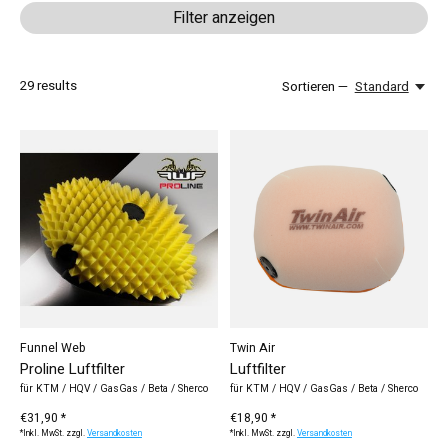
Filter anzeigen
29
results
Sortieren —
Standard
Funnel Web
Twin Air
Proline Luftfilter
Luftfilter
für KTM / HQV / GasGas / Beta / Sherco
für KTM / HQV / GasGas / Beta / Sherco
€31,90 *
€18,90 *
*Inkl. MwSt. zzgl.
Versandkosten
*Inkl. MwSt. zzgl.
Versandkosten