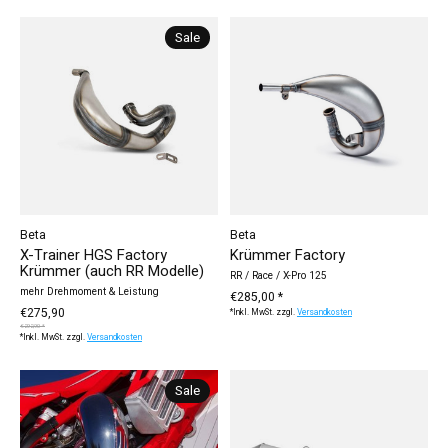
Sale
Beta
Beta
X-Trainer HGS Factory
Krümmer Factory
Krümmer (auch RR Modelle)
RR / Race / X-Pro 125
mehr Drehmoment & Leistung
€285,00 *
€275,90
*Inkl. MwSt. zzgl.
Versandkosten
€292,90 *
*Inkl. MwSt. zzgl.
Versandkosten
Sale