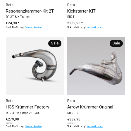
Beta
Beta
Resonanzkammer-Kit 2T
Kickstarter KIT
RR 2T & X-Trainer
RR2T
€24,90 *
€239,90 *
*Inkl. MwSt. zzgl.
Versandkosten
*Inkl. MwSt. zzgl.
Versandkosten
Sale
Sale
Beta
Beta
HGS Krümmer Factory
Arrow Krümmer Original
RR / X-Pro / Race 250-300
RR 2013-
€279,90
€339,90
€297,90 *
€375,90 *
*Inkl. MwSt. zzgl.
Versandkosten
*Inkl. MwSt. zzgl.
Versandkosten