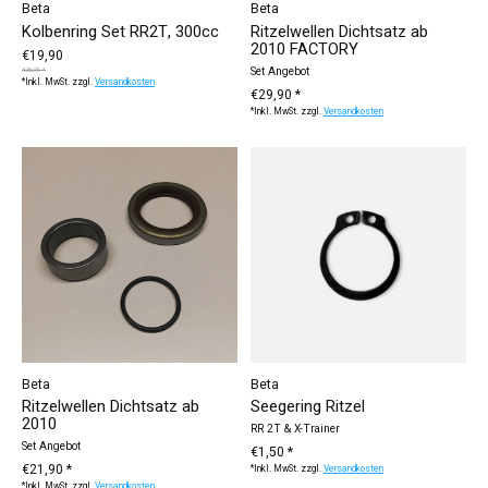
Beta
Beta
Kolbenring Set RR2T, 300cc
Ritzelwellen Dichtsatz ab
2010 FACTORY
€19,90
Set Angebot
€36,90 *
*Inkl. MwSt. zzgl.
Versandkosten
€29,90 *
*Inkl. MwSt. zzgl.
Versandkosten
Beta
Beta
Ritzelwellen Dichtsatz ab
Seegering Ritzel
2010
RR 2T & X-Trainer
Set Angebot
€1,50 *
€21,90 *
*Inkl. MwSt. zzgl.
Versandkosten
*Inkl. MwSt. zzgl.
Versandkosten