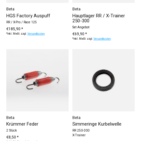
Beta
Beta
HGS Factory Auspuff
Hauptlager RR / X-Trainer
250-300
RR / X-Pro / Race 125
Set Angebot
€185,90 *
€69,90 *
*Inkl. MwSt. zzgl.
Versandkosten
*Inkl. MwSt. zzgl.
Versandkosten
Beta
Beta
Krümmer Feder
Simmeringe Kurbelwelle
2 Stück
RR 250-300
X-Trainer
€8,50 *