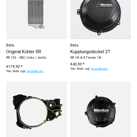
Beta
Beta
Original Kühler RR
Kupplungsdeckel 2T
RR 125 - 480 | links / rechts
RR 18- & X-Trainer 18-
€40,90 *
€179,90 *
*Inkl. MwSt. zzgl.
Versandkosten
*Inkl. MwSt. zzgl.
Versandkosten