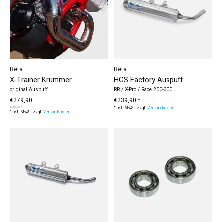
Beta
Beta
X-Trainer Krümmer
HGS Factory Auspuff
original Auspuff
RR / X-Pro / Race 200-300
€279,90
€239,90 *
€295,90 *
*Inkl. MwSt. zzgl.
Versandkosten
*Inkl. MwSt. zzgl.
Versandkosten