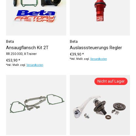
Beta
Beta
Ansaugflansch Kit 2T
Auslasssteuerungs Regler
RR 250-300, X-Trainer
€39,90 *
*Inkl. MwSt. zzgl.
Versandkosten
€53,90 *
*Inkl. MwSt. zzgl.
Versandkosten
Nicht auf Lager