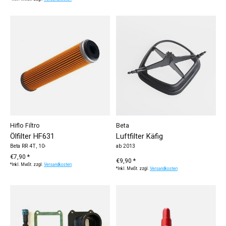
Hiflo Filtro
Beta
Ölfilter HF631
Luftfilter Käfig
Beta RR 4T, 10-
ab 2013
€7,90 *
€9,90 *
*Inkl. MwSt. zzgl.
Versandkosten
*Inkl. MwSt. zzgl.
Versandkosten