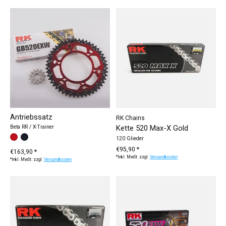
Antriebssatz
RK Chains
Kette 520 Max-X Gold
Beta RR / X-Trainer
Farbe:
rot
schwarz
*
— rot
120 Glieder
€95,90 *
€163,90 *
*Inkl. MwSt. zzgl.
Versandkosten
*Inkl. MwSt. zzgl.
Versandkosten