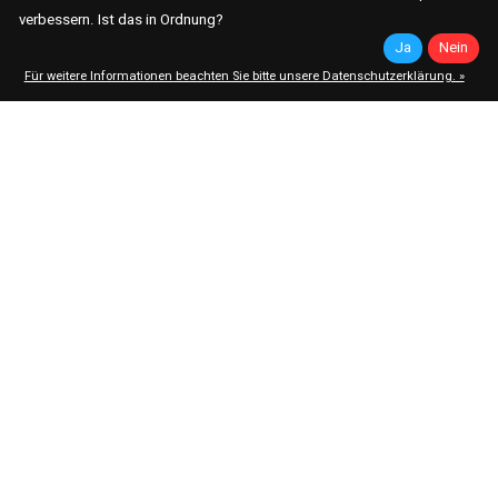
verbessern. Ist das in Ordnung?
Ja
Nein
Für weitere Informationen beachten Sie bitte unsere Datenschutzerklärung. »
X-GRIP
X-GRIP
Mr. T Feder Kettenschloss X-
Mr. T Niet Kettenschloss X-
Ring V2
Ring V2
Federschloss
Nietschloss
€7,90 *
€7,90 *
*Inkl. MwSt. zzgl.
Versandkosten
*Inkl. MwSt. zzgl.
Versandkosten
X-GRIP
RK Chains