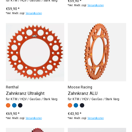
für KTM / HQV / GasGas / Stark Varg
€59,90 *
*Inkl. MwSt. zzgl.
Versandkosten
€59,90 *
*Inkl. MwSt. zzgl.
Versandkosten
Renthal
Moose Racing
Zahnkranz Ultralight
Zahnkranz ALU
für KTM / HQV / GasGas / Stark Varg
für KTM / HQV / GasGas / Stark Varg
Farbe:
orange
blau
*
schwarz
— orange
Farbe:
orange
blau
*
schwarz
— orange
€69,90 *
€43,90 *
*Inkl. MwSt. zzgl.
Versandkosten
*Inkl. MwSt. zzgl.
Versandkosten