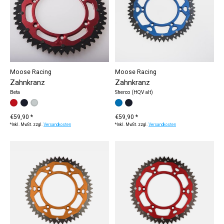
Moose Racing
Moose Racing
Zahnkranz
Zahnkranz
Beta
Sherco (HQV alt)
Farbe:
rot
schwarz
*
silber
— rot
Farbe:
blau
schwarz
*
— blau
€59,90 *
€59,90 *
*Inkl. MwSt. zzgl.
Versandkosten
*Inkl. MwSt. zzgl.
Versandkosten