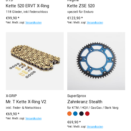
Kette 520 ERVT X-Ring
Kette ZSE 520
118 Glieder, inkl Federschloss
speziell für Enduro
€99,90 *
€123,90 *
*Inkl. MwSt. zzgl.
Versandkosten
*Inkl. MwSt. zzgl.
Versandkosten
X-GRIP
SuperSprox
Mr. T Kette X-Ring V2
Zahnkranz Stealth
inkl. Feder- & Nietschloss
für KTM / HQV / GasGas / Stark Varg
€69,90 *
Farbe:
orange
blau
*
schwarz
— orange
rot
*Inkl. MwSt. zzgl.
Versandkosten
€69,90 *
*Inkl. MwSt. zzgl.
Versandkosten