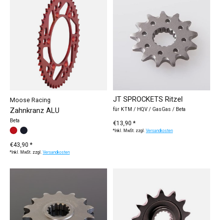
JT SPROCKETS Ritzel
Moose Racing
Zahnkranz ALU
für KTM / HQV / GasGas / Beta
Beta
€13,90 *
Farbe:
rot
schwarz
*
— rot
*Inkl. MwSt. zzgl.
Versandkosten
€43,90 *
*Inkl. MwSt. zzgl.
Versandkosten