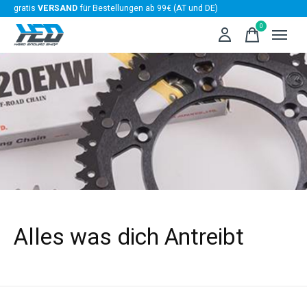
gratis
VERSAND
für Bestellungen ab 99€ (AT und DE)
0
items
Alles was dich Antreibt