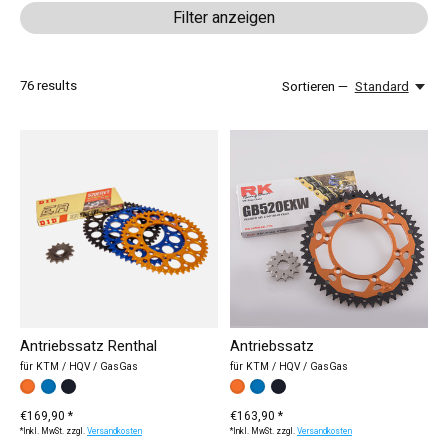
Filter anzeigen
76
results
Sortieren —
Standard
Antriebssatz Renthal
Antriebssatz
für KTM / HQV / GasGas
für KTM / HQV / GasGas
Farbe:
orange
blau
*
schwarz
— orange
Farbe:
orange
blau
*
schwarz
— orange
€169,90 *
€163,90 *
*Inkl. MwSt. zzgl.
Versandkosten
*Inkl. MwSt. zzgl.
Versandkosten