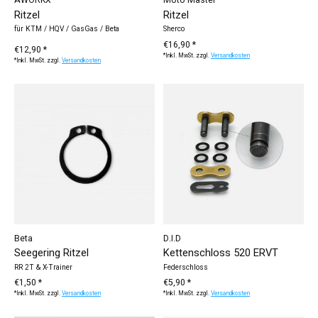
AWORKX
Moto Master
Ritzel
Ritzel
für KTM / HQV / GasGas / Beta
Sherco
€16,90 *
€12,90 *
*Inkl. MwSt. zzgl.
Versandkosten
*Inkl. MwSt. zzgl.
Versandkosten
Beta
D.I.D
Seegering Ritzel
Kettenschloss 520 ERVT
RR 2T & X-Trainer
Federschloss
€1,50 *
€5,90 *
*Inkl. MwSt. zzgl.
Versandkosten
*Inkl. MwSt. zzgl.
Versandkosten