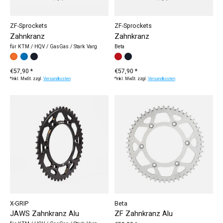
ZF-Sprockets
ZF-Sprockets
Zahnkranz
Zahnkranz
für KTM / HQV / GasGas / Stark Varg
Beta
Farbe:
orange
blau
*
schwarz
— orange
Farbe:
rot
schwarz
*
— rot
€57,90 *
€57,90 *
*Inkl. MwSt. zzgl.
Versandkosten
*Inkl. MwSt. zzgl.
Versandkosten
X-GRIP
Beta
JAWS Zahnkranz Alu
ZF Zahnkranz Alu