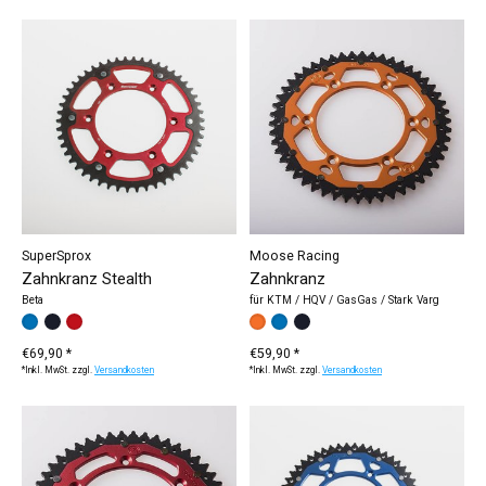
SuperSprox
Moose Racing
Zahnkranz Stealth
Zahnkranz
Beta
für KTM / HQV / GasGas / Stark Varg
Farbe:
blau
schwarz
*
rot
— blau
Farbe:
orange
blau
*
schwarz
— orange
€69,90 *
€59,90 *
*Inkl. MwSt. zzgl.
Versandkosten
*Inkl. MwSt. zzgl.
Versandkosten