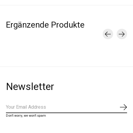
Ergänzende Produkte
Carousel items
Newsletter
Abon
Don’t worry, we won’t spam