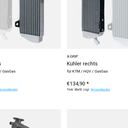
X-GRIP
s
Kühler rechts
 / GasGas
für KTM / HQV / GasGas
€134,90 *
ersandkosten
*Inkl. MwSt. zzgl.
Versandkosten