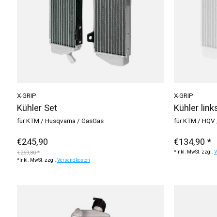
X-GRIP
X-GRIP
Kühler Set
Kühler link
für KTM / Husqvarna / GasGas
für KTM / HQV
€245,90
€134,90 *
€269,80 *
*Inkl. MwSt. zzgl.
V
*Inkl. MwSt. zzgl.
Versandkosten