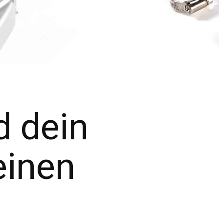
d dein
einen