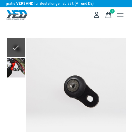
gratis
VERSAND
für Bestellungen ab 99€ (AT und DE)
0
items
Slideshow Items