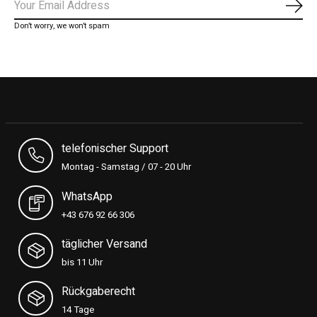
Abon
Don’t worry, we won’t spam
telefonischer Support
Montag - Samstag / 07 - 20 Uhr
WhatsApp
+43 676 92 66 306
täglicher Versand
bis 11 Uhr
Rückgaberecht
14 Tage