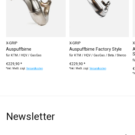
X-GRIP
X-GRIP
X
Auspuffbirne
Auspuffbirne Factory Style
A
S
für KTM / HQV / GasGas
für KTM / HQV / GasGas / Beta / Sherco
f
€229,90 *
€229,90 *
€
*Inkl. MwSt. zzgl.
Versandkosten
*Inkl. MwSt. zzgl.
Versandkosten
*I
Newsletter