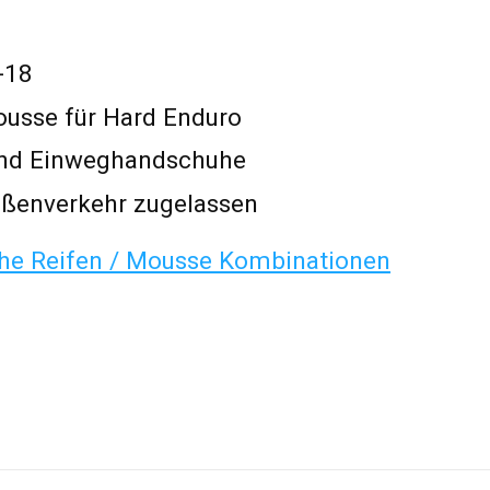
-18
usse für Hard Enduro
l und Einweghandschuhe
raßenverkehr zugelassen
che Reifen / Mousse Kombinationen