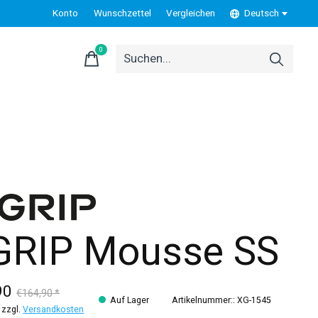
Konto
Wunschzettel
Vergleichen
Deutsch
0
items
GRIP Mousse SS
90
€164,90 *
Auf Lager
Artikelnummer:: XG-1545
 zzgl.
Versandkosten