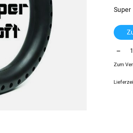
Super
Z
Menge
Zum Ver
Lieferze