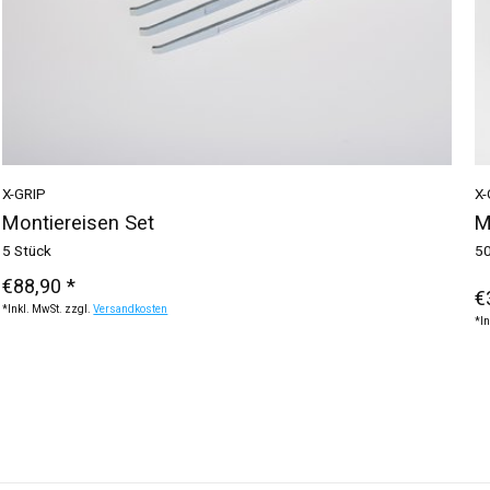
X-GRIP
X-
Montiereisen Set
M
5 Stück
50
€88,90 *
€
*Inkl. MwSt. zzgl.
Versandkosten
*In