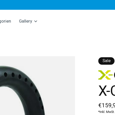
gorien
Gallery
Sale
X-
€159,
*Inkl. MwSt.