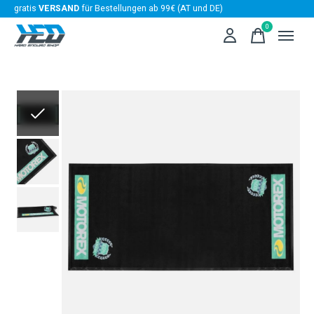
gratis
VERSAND
für Bestellungen ab 99€ (AT und DE)
0
items
Slideshow Items