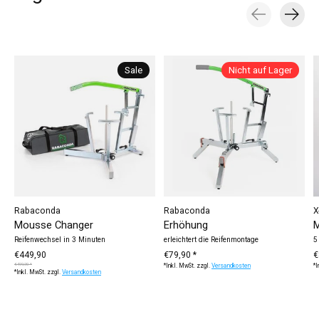
Carousel items
Sale
Nicht auf Lager
Rabaconda
Rabaconda
X
Mousse Changer
Erhöhung
M
Reifenwechsel in 3 Minuten
erleichtert die Reifenmontage
5
€449,90
€79,90 *
€
€499,90 *
*Inkl. MwSt. zzgl.
Versandkosten
*I
*Inkl. MwSt. zzgl.
Versandkosten