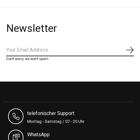
Newsletter
Abon
Don’t worry, we won’t spam
telefonischer Support
Montag - Samstag / 07 - 20 Uhr
WhatsApp