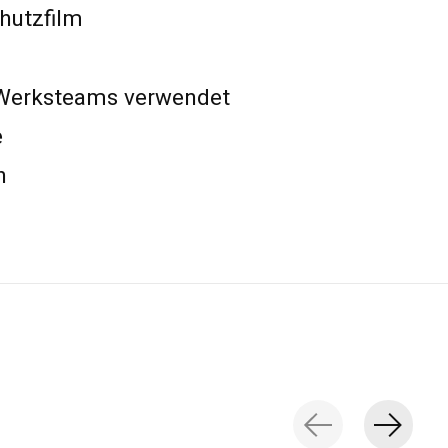
hutzfilm
 Werksteams verwendet
e
h