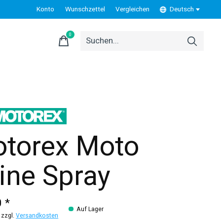
Konto
Wunschzettel
Vergleichen
Deutsch
0
items
torex Moto
ine Spray
 *
Auf Lager
 zzgl.
Versandkosten