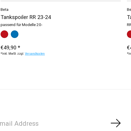
Beta
Be
Tankspoiler RR 23-24
T
passend für Modelle 20-
RR
Bitte wählen Sie:
rot / schwarz
blau / rot
*
— rot / schwarz
Bi
w
€49,90 *
€
*Inkl. MwSt. zzgl.
Versandkosten
*In
Abon