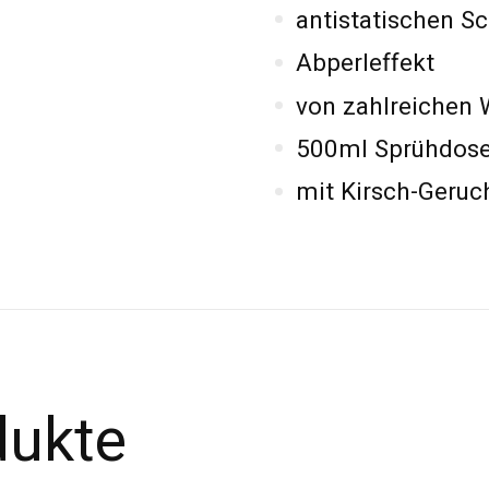
antistatischen Sc
Abperleffekt
von zahlreichen
500ml Sprühdos
mit Kirsch-Geruc
dukte