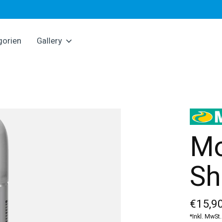
gorien
Gallery
Mo
Sh
€15,90
*Inkl. MwSt.