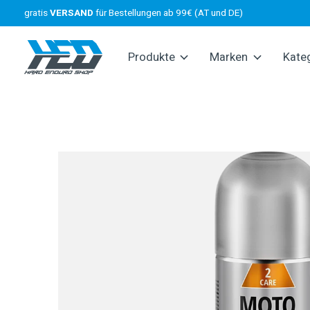
gratis
VERSAND
für Bestellungen ab 99€ (AT und DE)
Produkte
Marken
Kate
Slideshow Items