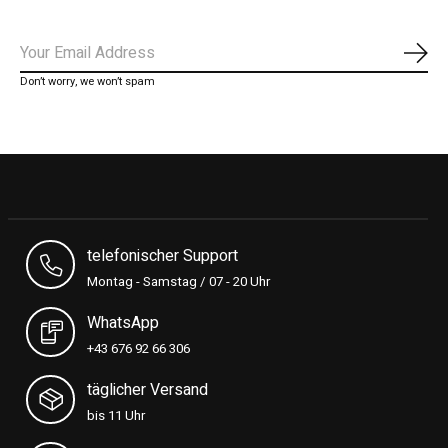
Abon
Don’t worry, we won’t spam
telefonischer Support
Montag - Samstag / 07 - 20 Uhr
WhatsApp
+43 676 92 66 306
täglicher Versand
bis 11 Uhr