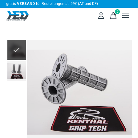
gratis
VERSAND
für Bestellungen ab 99€ (AT und DE)
0
items
Slideshow Items