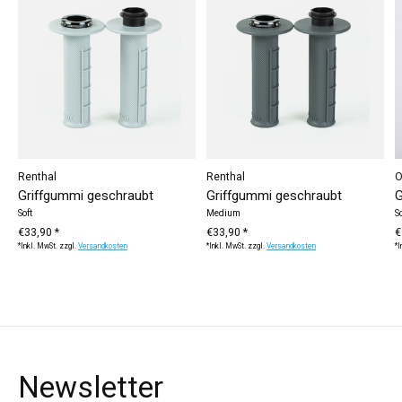
Renthal
Renthal
O
Griffgummi geschraubt
Griffgummi geschraubt
G
Soft
Medium
So
€33,90 *
€33,90 *
€
*Inkl. MwSt. zzgl.
Versandkosten
*Inkl. MwSt. zzgl.
Versandkosten
*I
Newsletter