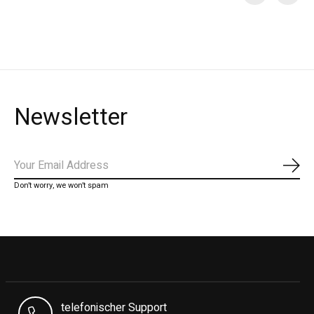
Carousel items
Newsletter
Abon
Don’t worry, we won’t spam
telefonischer Support