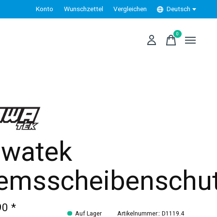
Konto
Wunschzettel
Vergleichen
Deutsch
0
items
watek
emsscheibenschu
90 *
Auf Lager
Artikelnummer:: D1119.4