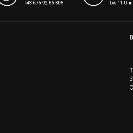
+43 676 92 66 306
bis 11 Uhr
B
T
3
Ö