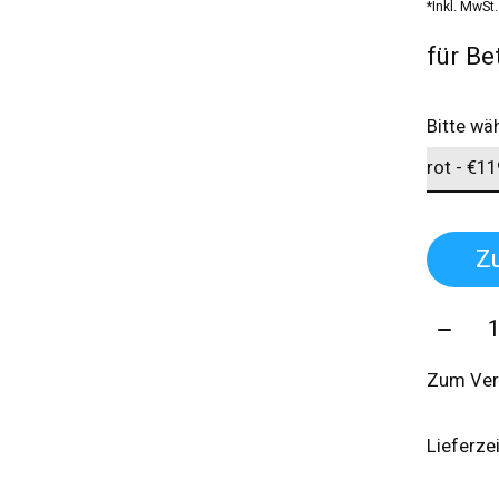
*Inkl. MwSt.
für Be
Bitte wä
Z
Menge
Zum Ver
Lieferze