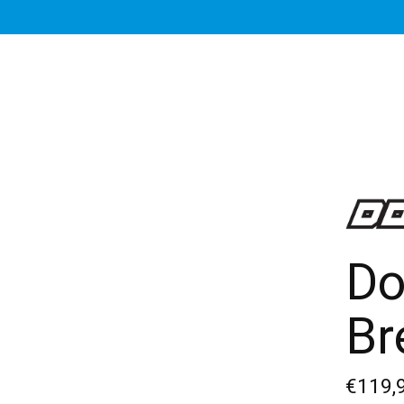
Do
Br
€119,