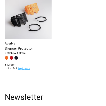
Acerbis
Silencer Protector
2 stroke & 4 stroke
Make a choice:
schwarz
orange
red
*
— schwarz
€42,90 *
*Incl. tax Excl.
Shipping costs
Newsletter