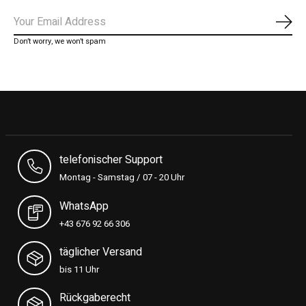
Subs
Don’t worry, we won’t spam
telefonischer Support
Montag - Samstag / 07 - 20 Uhr
WhatsApp
+43 676 92 66 306
täglicher Versand
bis 11 Uhr
Rückgaberecht