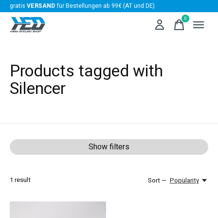
gratis
VERSAND
für Bestellungen ab 99€ (AT und DE)
0
items
Products tagged with
Silencer
Show filters
1
result
Sort —
Popularity