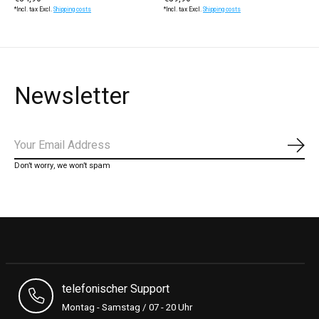
*Incl. tax Excl.
Shipping costs
*Incl. tax Excl.
Shipping costs
Newsletter
Subs
Don’t worry, we won’t spam
telefonischer Support
Montag - Samstag / 07 - 20 Uhr