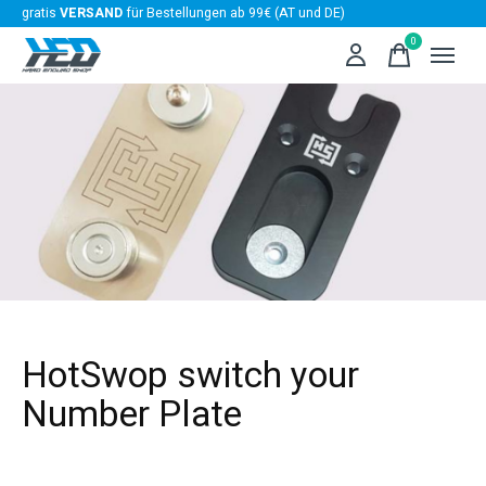
gratis
VERSAND
für Bestellungen ab 99€ (AT und DE)
0
items
HotSwop switch your
Number Plate