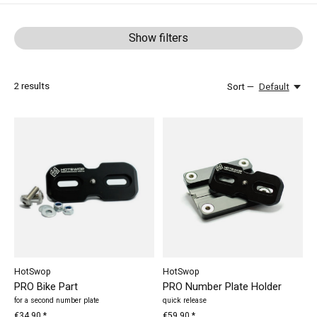
Show filters
2
results
Sort —
Default
HotSwop
HotSwop
PRO Bike Part
PRO Number Plate Holder
for a second number plate
quick release
€34,90 *
€59,90 *