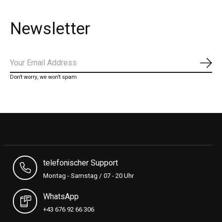
Newsletter
Subs
Don’t worry, we won’t spam
telefonischer Support
Montag - Samstag / 07 - 20 Uhr
WhatsApp
+43 676 92 66 306