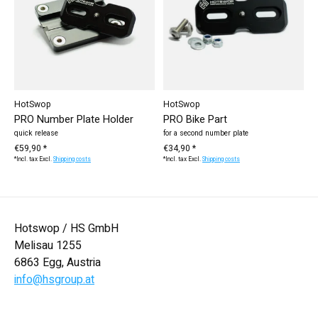
HotSwop
HotSwop
PRO Number Plate Holder
PRO Bike Part
quick release
for a second number plate
€59,90 *
€34,90 *
*Incl. tax Excl.
Shipping costs
*Incl. tax Excl.
Shipping costs
Hotswop / HS GmbH
Melisau 1255
6863 Egg, Austria
info@hsgroup.at