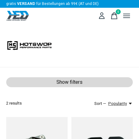
gratis
VERSAND
für Bestellungen ab 99€ (AT und DE)
0
items
HotSwop
Show filters
2
results
Sort —
Popularity