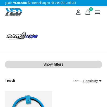
gratis
VERSAND
für Bestellungen ab 99€ (AT und DE)
0
items
NoMousse
Show filters
1
result
Sort —
Popularity