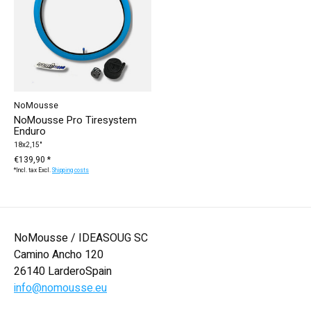
NoMousse
NoMousse Pro Tiresystem
Enduro
18x2,15"
€139,90 *
*Incl. tax Excl.
Shipping costs
NoMousse / IDEASOUG SC
Camino Ancho 120
26140 LarderoSpain
info@nomousse.eu