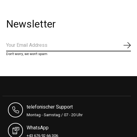
Newsletter
Subs
Don’t worry, we won’t spam
telefonischer Support
Montag - Samstag / 07 - 20 Uhr
WhatsApp
+43 676 92 66 306