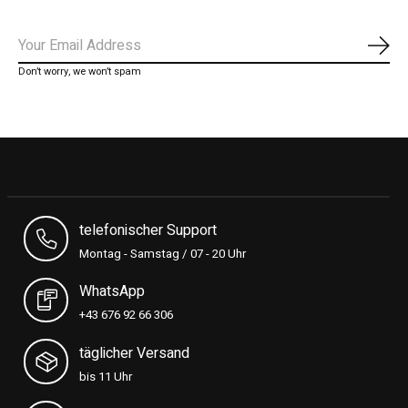
Abon
Don’t worry, we won’t spam
telefonischer Support
Montag - Samstag / 07 - 20 Uhr
WhatsApp
+43 676 92 66 306
täglicher Versand
bis 11 Uhr