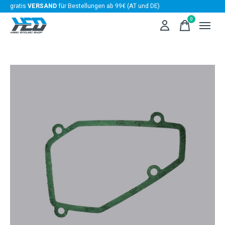
gratis
VERSAND
für Bestellungen ab 99€ (AT und DE)
0
items
Slideshow Items