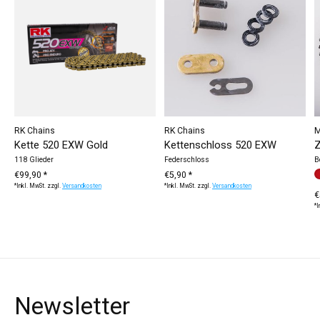
RK Chains
RK Chains
M
Kette 520 EXW Gold
Kettenschloss 520 EXW
Z
118 Glieder
Federschloss
B
€99,90 *
€5,90 *
F
r
*Inkl. MwSt. zzgl.
Versandkosten
*Inkl. MwSt. zzgl.
Versandkosten
€
*I
Newsletter