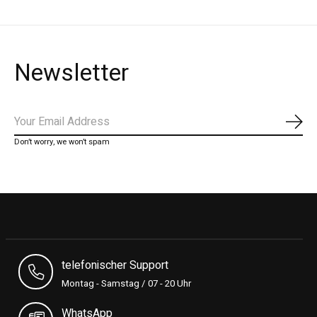
Newsletter
Abon
Don’t worry, we won’t spam
telefonischer Support
Montag - Samstag / 07 - 20 Uhr
WhatsApp