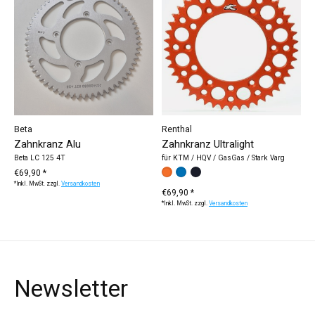
Beta
Renthal
Zahnkranz Alu
Zahnkranz Ultralight
Beta LC 125 4T
für KTM / HQV / GasGas / Stark Varg
€69,90 *
Farbe:
orange
blau
*
schwarz
— orange
*Inkl. MwSt. zzgl.
Versandkosten
€69,90 *
*Inkl. MwSt. zzgl.
Versandkosten
Newsletter