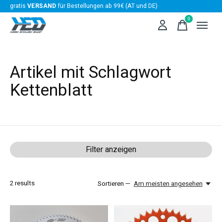
gratis
VERSAND
für Bestellungen ab 99€ (AT und DE)
0
items
Artikel mit Schlagwort
Kettenblatt
Filter anzeigen
2
results
Sortieren —
Am meisten angesehen