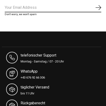
Abon
Don’t worry, we won’t spam
telefonischer Support
Montag - Samstag / 07 - 20 Uhr
WhatsApp
+43 676 92 66 306
täglicher Versand
bis 11 Uhr
Rückgaberecht