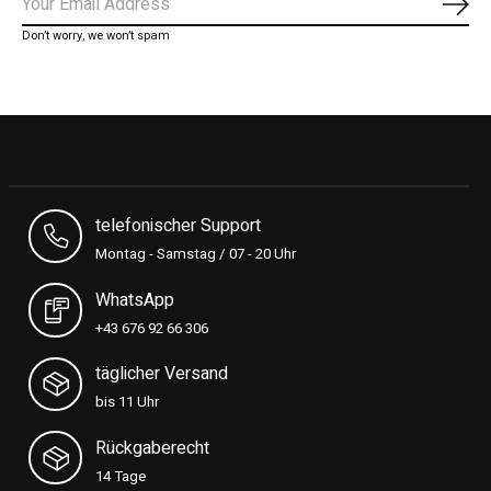
Abon
Don’t worry, we won’t spam
telefonischer Support
Montag - Samstag / 07 - 20 Uhr
WhatsApp
+43 676 92 66 306
täglicher Versand
bis 11 Uhr
Rückgaberecht
14 Tage