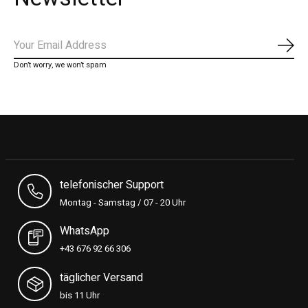
Abon
Don’t worry, we won’t spam
telefonischer Support
Montag - Samstag / 07 - 20 Uhr
WhatsApp
+43 676 92 66 306
täglicher Versand
bis 11 Uhr