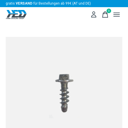
gratis
VERSAND
für Bestellungen ab 99€ (AT und DE)
0
items
Slideshow Items