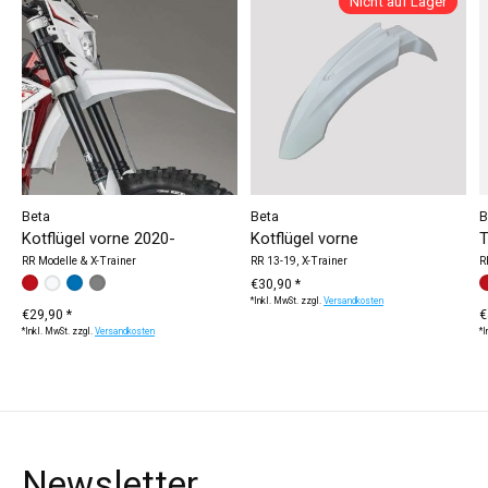
Nicht auf Lager
Beta
Beta
B
Kotflügel vorne 2020-
Kotflügel vorne
T
RR Modelle & X-Trainer
RR 13-19, X-Trainer
R
Bitte wählen Sie:
weiß
rot
blau
grau
*
— weiß
€30,90 *
B
w
*Inkl. MwSt. zzgl.
Versandkosten
€29,90 *
€
*Inkl. MwSt. zzgl.
Versandkosten
*I
Newsletter