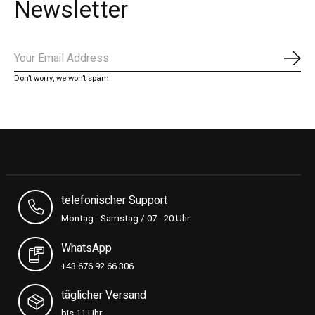
Newsletter
Abon
Don’t worry, we won’t spam
telefonischer Support
Montag - Samstag / 07 - 20 Uhr
WhatsApp
+43 676 92 66 306
täglicher Versand
bis 11 Uhr