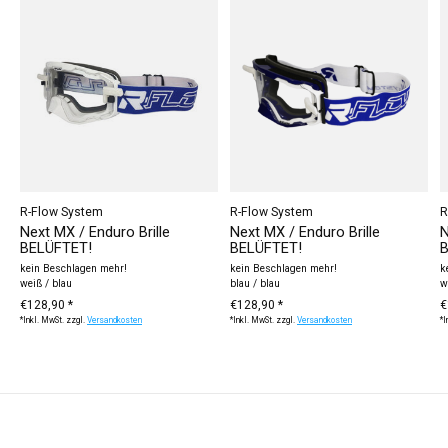
R-Flow System
R-Flow System
R
Next MX / Enduro Brille
Next MX / Enduro Brille
N
BELÜFTET!
BELÜFTET!
B
kein Beschlagen mehr!
kein Beschlagen mehr!
k
weiß / blau
blau / blau
w
€128,90 *
€128,90 *
€
*Inkl. MwSt. zzgl.
Versandkosten
*Inkl. MwSt. zzgl.
Versandkosten
*I