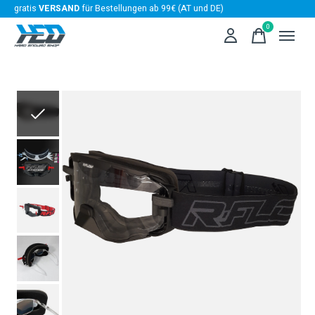
gratis
VERSAND
für Bestellungen ab 99€ (AT und DE)
0
items
Slideshow Items