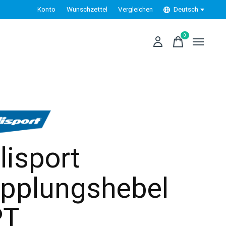
Konto
Wunschzettel
Vergleichen
Deutsch
0
items
lisport
pplungshebel
PT