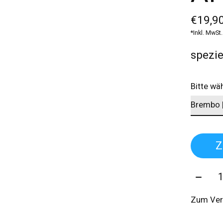
€19,90
*Inkl. MwSt.
spezie
Bitte wä
Z
Menge
Zum Ver