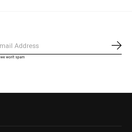
Abon
, we won’t spam