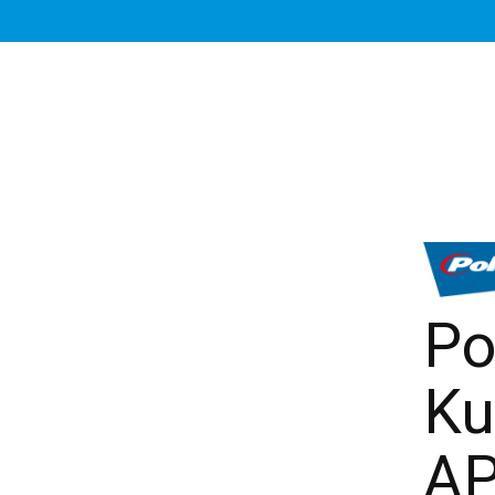
Po
Ku
A