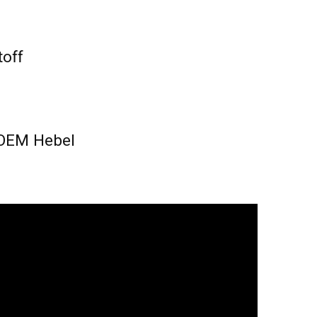
toff
 OEM Hebel