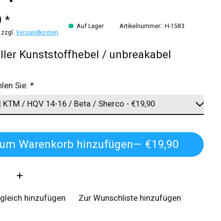
 *
Auf Lager
Artikelnummer:: H-1583
 zzgl.
Versandkosten
ller Kunststoffhebel / unbreakabel
hlen Sie:
*
um Warenkorb hinzufügen
— €19,90
:
gleich hinzufügen
Zur Wunschliste hinzufügen