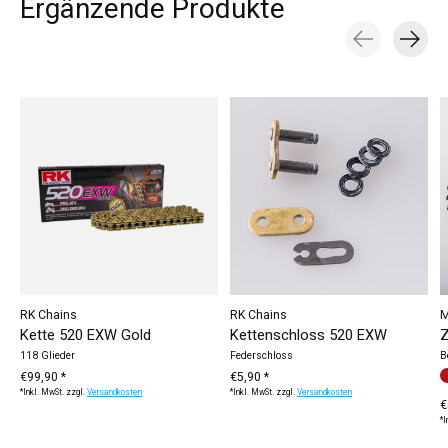
Ergänzende Produkte
Carousel items
RK Chains
RK Chains
M
Kette 520 EXW Gold
Kettenschloss 520 EXW
Z
118 Glieder
Federschloss
B
€99,90 *
€5,90 *
F
r
*Inkl. MwSt. zzgl.
Versandkosten
*Inkl. MwSt. zzgl.
Versandkosten
€
*I