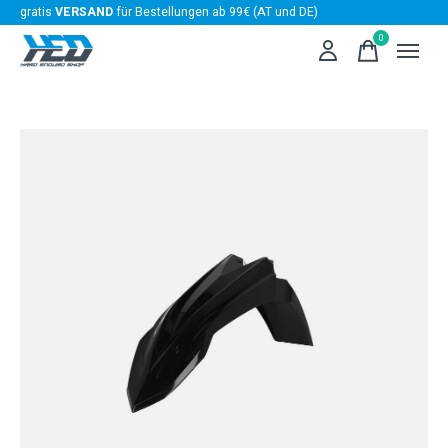
gratis
VERSAND
für Bestellungen ab 99€ (AT und DE)
0
items
Slideshow Items