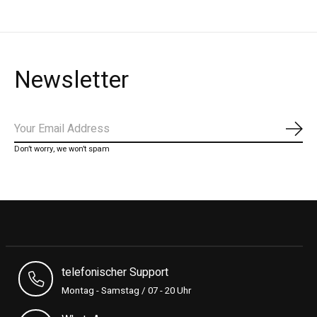
Newsletter
Abon
Don’t worry, we won’t spam
telefonischer Support
Montag - Samstag / 07 - 20 Uhr