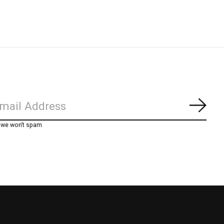
Abon
, we won’t spam