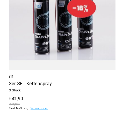
Elf
3er SET Kettenspray
3 Stück
€41,90
€47,70 *
*Inkl. MwSt. zzgl.
Versandkosten