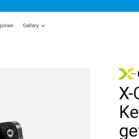
gorien
Gallery
X-
Ke
ge