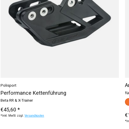
A
Polisport
Performance Kettenführung
fü
Beta RR & X-Trainer
Fa
o
€45,60 *
€
*Inkl. MwSt. zzgl.
Versandkosten
*In