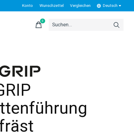
Konto
Wunschzettel
Vergleichen
Deutsch
0
items
GRIP
ttenführung
fräst