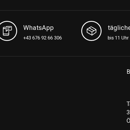
WhatsApp
täglich
+43 676 92 66 306
bis 11 Uhr
B
T
3
Ö