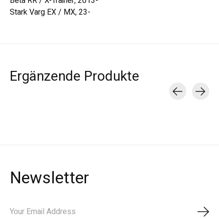
Beta RR / X-Trainer, 2013-
Stark Varg EX / MX, 23-
Ergänzende Produkte
Carousel items
Newsletter
Abon