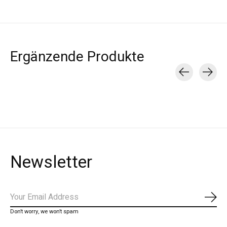
Ergänzende Produkte
Carousel items
Newsletter
Abon
Don’t worry, we won’t spam