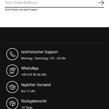
Subs
Don’t worry, we won’t spam
telefonischer Support
Montag - Samstag / 07 - 20 Uhr
WhatsApp
+43 676 92 66 306
täglicher Versand
bis 11 Uhr
Rückgaberecht
14 Tage