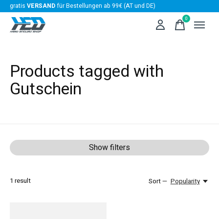
gratis
VERSAND
für Bestellungen ab 99€ (AT und DE)
0
items
Products tagged with
Gutschein
Show filters
1
result
Sort —
Popularity